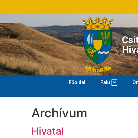
Csi
Hiv
Főoldal
Falu
Ön
Archívum
Hivatal