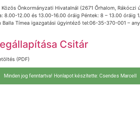
i Közös Önkormányzati Hivatalnál (2671 Őrhalom, Rákóczi út 
 8.00-12.00 és 13.00-16.00 óráig Péntek: 8 – 13.00 óráig 1.
Balla Tímea igazgatási ügyintéző tel:06-35-370-001 – any
gállapítása Csitár
etöltés (PDF)
Minden jog fenntartva! Honlapot készítette: Csendes Marcell