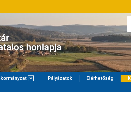
tár
atalos honlapja
kormányzat
Pályázatok
Elérhetőség
K