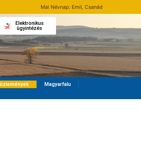
Mai Névnap: Emil, Csanád
Elektronikus
ügyintézés
özlemények
Magyarfalu