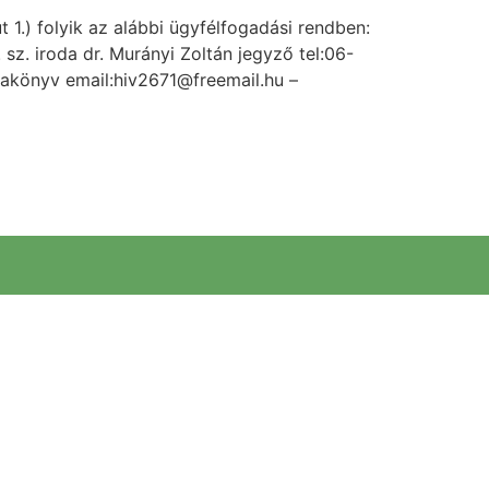
1.) folyik az alábbi ügyfélfogadási rendben:
 sz. iroda dr. Murányi Zoltán jegyző tel:06-
akönyv email:hiv2671@freemail.hu –